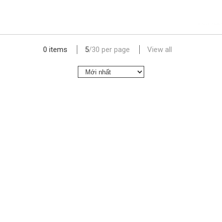
lap dat camera gia re
0 items
5
/
30
per page
View all