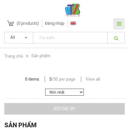
(
0
products)
Đăng nhập
All
Sản phẩm
Trang chủ
0 items
5
/
30
per page
View all
REFINE BY
SẢN PHẨM