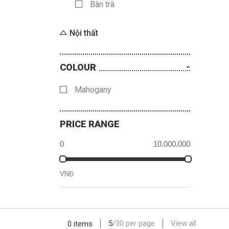
Bàn trà
Nội thất
COLOUR
Mahogany
PRICE RANGE
VNĐ
5
/
30
per page
View all
0 items