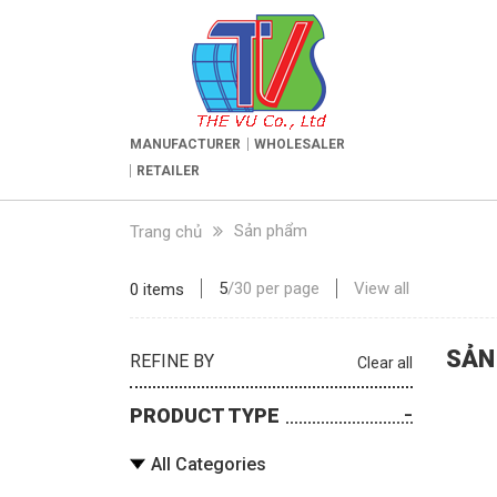
MANUFACTURER
WHOLESALER
RETAILER
Sản phẩm
Trang chủ
5
/
30
per page
View all
0 items
SẢN
REFINE BY
Clear all
PRODUCT TYPE
All Categories