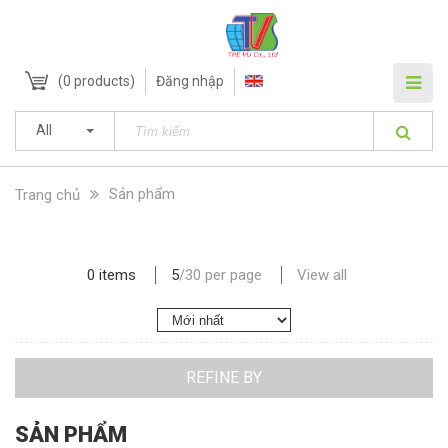
(
0
products)
Đăng nhập
All
Sản phẩm
Trang chủ
0 items
5
/
30
per page
View all
REFINE BY
SẢN PHẨM