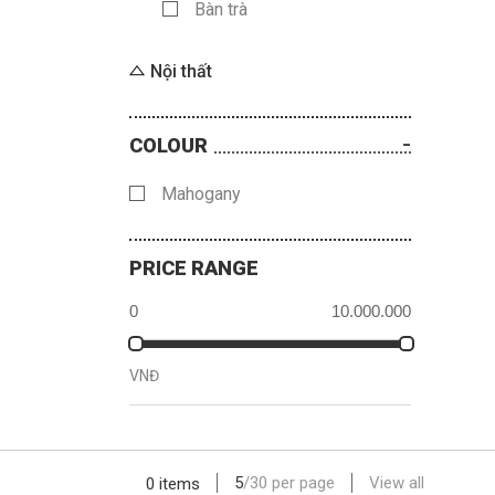
Bàn trà
Nội thất
COLOUR
Mahogany
PRICE RANGE
VNĐ
5
/
30
per page
View all
0 items