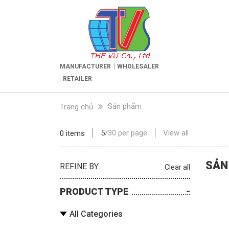
MANUFACTURER
WHOLESALER
RETAILER
Sản phẩm
Trang chủ
5
/
30
per page
View all
0 items
SẢN
REFINE BY
Clear all
PRODUCT TYPE
All Categories