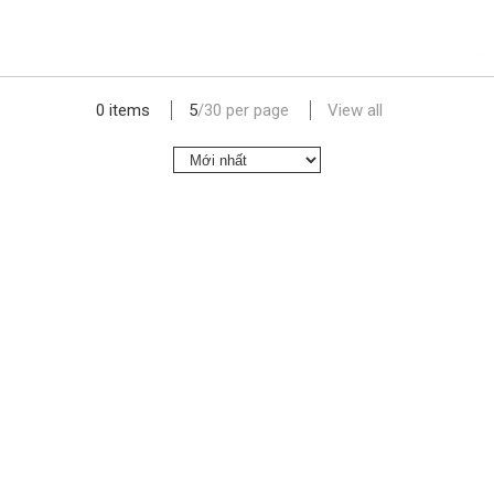
lap dat camera gia re
0 items
5
/
30
per page
View all