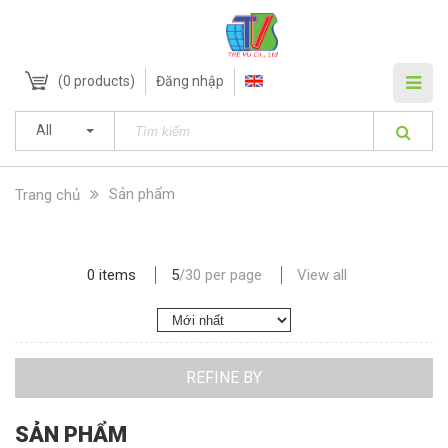
(
0
products)
Đăng nhập
All
Sản phẩm
Trang chủ
0 items
5
/
30
per page
View all
REFINE BY
SẢN PHẨM