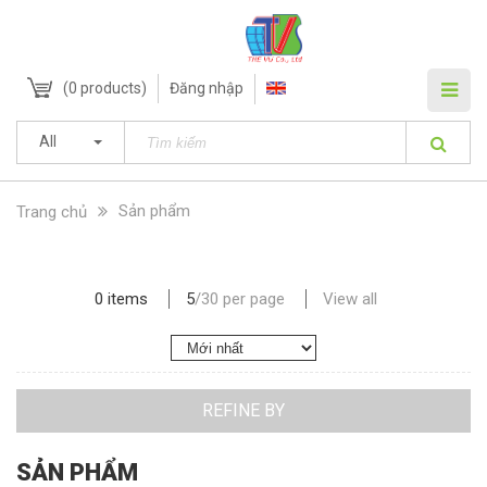
(
0
products)
Đăng nhập
All
Sản phẩm
Trang chủ
0 items
5
/
30
per page
View all
REFINE BY
SẢN PHẨM