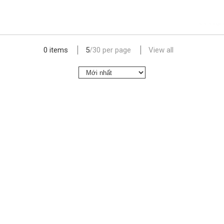
lap dat camera gia re
0 items
5
/
30
per page
View all