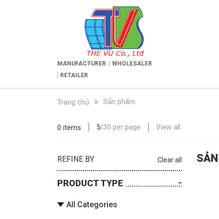
MANUFACTURER
WHOLESALER
RETAILER
Sản phẩm
Trang chủ
5
/
30
per page
View all
0 items
SẢN
REFINE BY
Clear all
PRODUCT TYPE
All Categories