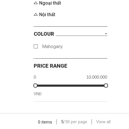
Ngoại thất
Nội thất
COLOUR
Mahogany
PRICE RANGE
VNĐ
5
/
30
per page
View all
0 items