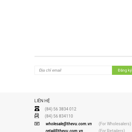
Đăng ký
LIÊN HỆ
(84) 56 3834 012
(84) 56 834110
wholesale@thevu.com.vn
(For Wholesalers)
retail@thevu.com.vn
(For Retailers)