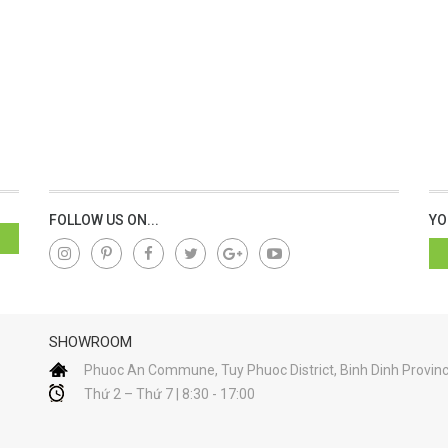
FOLLOW US ON...
YO
SHOWROOM
Phuoc An Commune, Tuy Phuoc District, Binh Dinh Provin
Thứ 2 – Thứ 7 | 8:30 - 17:00