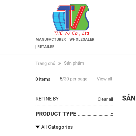
MANUFACTURER
WHOLESALER
RETAILER
Sản phẩm
Trang chủ
5
/
30
per page
View all
0 items
SẢN
REFINE BY
Clear all
PRODUCT TYPE
All Categories