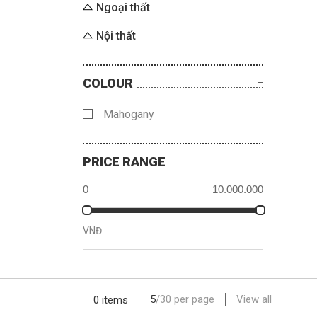
Ngoại thất
Nội thất
COLOUR
Mahogany
PRICE RANGE
VNĐ
5
/
30
per page
View all
0 items