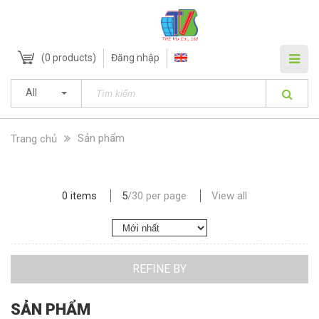
(
0
products)
Đăng nhập
All
Sản phẩm
Trang chủ
0 items
5
/
30
per page
View all
REFINE BY
SẢN PHẨM