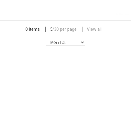
lap dat camera gia re
0 items
5
/
30
per page
View all