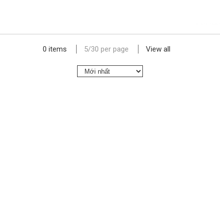
lap dat camera gia re
0 items
5
/
30
per page
View all