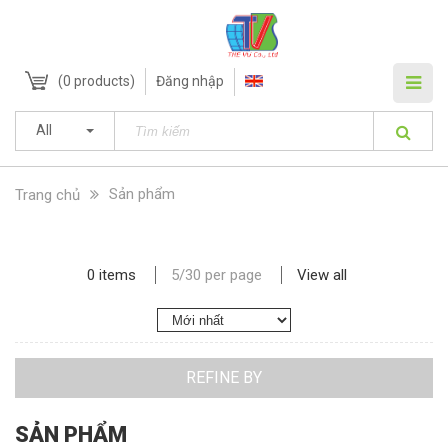
(
0
products)
Đăng nhập
All
Sản phẩm
Trang chủ
0 items
5
/
30
per page
View all
REFINE BY
SẢN PHẨM