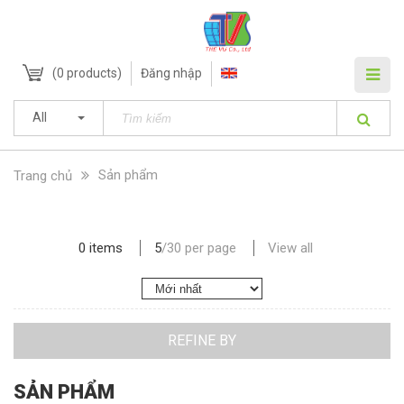
(
0
products)
Đăng nhập
All
Sản phẩm
Trang chủ
0 items
5
/
30
per page
View all
REFINE BY
SẢN PHẨM