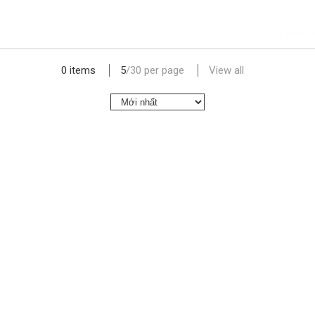
lap dat camera gia re
0 items
5
/
30
per page
View all