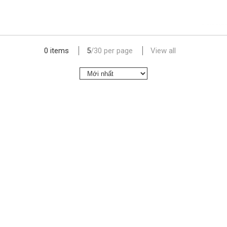
lap dat camera gia re
0 items
5
/
30
per page
View all