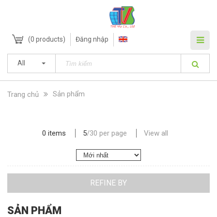
(
0
products)
Đăng nhập
All
Sản phẩm
Trang chủ
0 items
5
/
30
per page
View all
REFINE BY
SẢN PHẨM