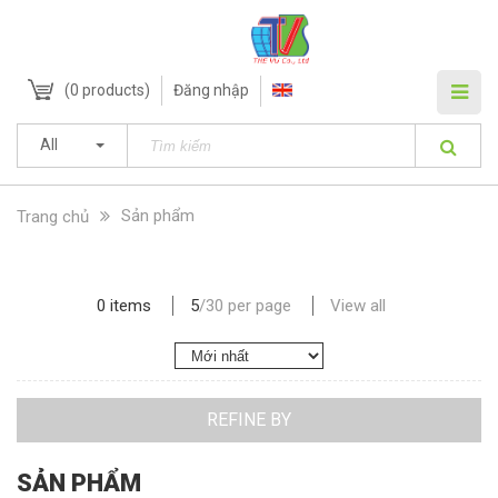
(
0
products)
Đăng nhập
All
Sản phẩm
Trang chủ
0 items
5
/
30
per page
View all
REFINE BY
SẢN PHẨM