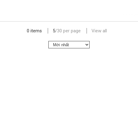
lap dat camera gia re
0 items
5
/
30
per page
View all